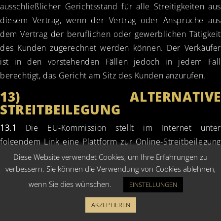
ausschließlicher Gerichtsstand für alle Streitigkeiten aus
diesem Vertrag, wenn der Vertrag oder Ansprüche aus
dem Vertrag der beruflichen oder gewerblichen Tätigkeit
des Kunden zugerechnet werden können. Der Verkäufer
ist in den vorstehenden Fällen jedoch in jedem Fall
berechtigt, das Gericht am Sitz des Kunden anzurufen.
13) ALTERNATIVE
STREITBEILEGUNG
13.1
Die EU-Kommission stellt im Internet unter
folgendem Link eine Plattform zur Online-Streitbeilegung
bereit:
https://ec.europa.eu
/consumers
/odr
Diese Website verwendet Cookies, um Ihre Erfahrungen zu
verbessern. Sie können die Verwendung von Cookies ablehnen,
Diese Plattform dient als Anlaufstelle zur
wenn Sie dies wünschen.
EINSTELLUNGEN
außergerichtlichen Beilegung von Streitigkeiten aus
Online-Kauf- oder Dienstleistungsverträgen, an denen ein
AKZEPTIEREN
Verbraucher beteiligt ist.