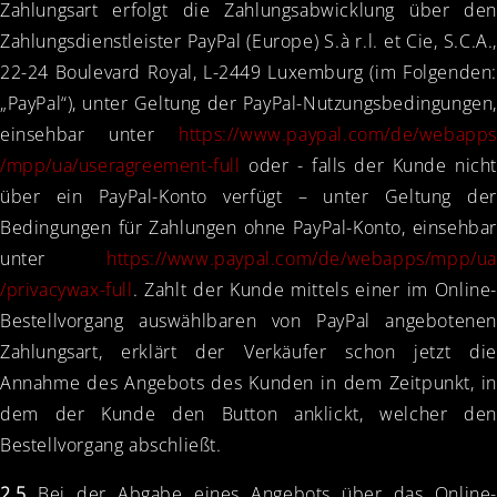
Zahlungsart erfolgt die Zahlungsabwicklung über den
Zahlungsdienstleister PayPal (Europe) S.à r.l. et Cie, S.C.A.,
22-24 Boulevard Royal, L-2449 Luxemburg (im Folgenden:
„PayPal“), unter Geltung der PayPal-Nutzungsbedingungen,
einsehbar unter
https://www.paypal.com
/de
/webapps
/mpp
/ua
/useragreement-full
oder - falls der Kunde nicht
über ein PayPal-Konto verfügt – unter Geltung der
Bedingungen für Zahlungen ohne PayPal-Konto, einsehbar
unter
https://www.paypal.com
/de
/webapps
/mpp
/ua
/privacywax-full
. Zahlt der Kunde mittels einer im Online-
Bestellvorgang auswählbaren von PayPal angebotenen
Zahlungsart, erklärt der Verkäufer schon jetzt die
Annahme des Angebots des Kunden in dem Zeitpunkt, in
dem der Kunde den Button anklickt, welcher den
Bestellvorgang abschließt.
2.5
Bei der Abgabe eines Angebots über das Online-